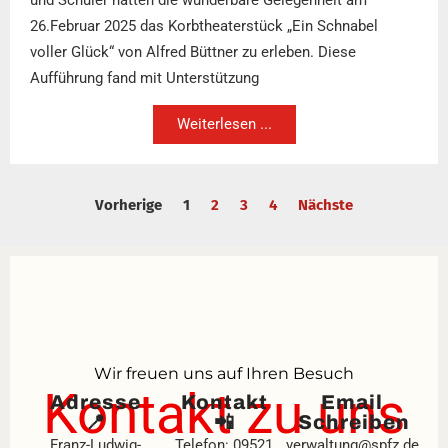
26.Februar 2025 das Korbtheaterstück „Ein Schnabel
voller Glück“ von Alfred Büttner zu erleben. Diese
Aufführung fand mit Unterstützung
Weiterlesen ...
Vorherige
1
2
3
4
Nächste
Wir freuen uns auf Ihren Besuch
Kontakt zu uns
Adresse
Kontakt
Email
📍
📲
Schreiben
Franz-Ludwig-
Telefon: 09521
verwaltung@spfz.de