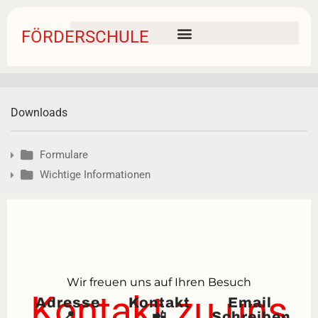
FÖRDERSCHULE
Downloads
Formulare
Wichtige Informationen
Wir freuen uns auf Ihren Besuch
Kontakt zu uns
Adresse
Kontakt
Email
📍
📲
Schreiben