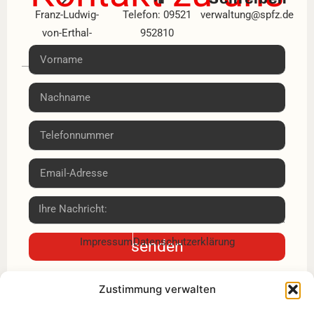
Franz-Ludwig-
Telefon: 09521
verwaltung@spfz.de
von-Erthal-
952810
Schule
Fax: 09521
Tricastiner Platz
9528118
3
97437 Haßfurt
Impressum
Datenschutzerklärung
senden
Zustimmung verwalten