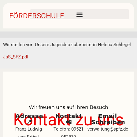
FÖRDERSCHULE
Wir stellen vor: Unsere Jugendsozialarbeiterin Helena Schlegel
JaS_SFZ.pdf
Wir freuen uns auf Ihren Besuch
Kontakt zu uns
Adresse
Kontakt
Email
📍
📲
Schreiben
Franz-Ludwig-
Telefon: 09521
verwaltung@spfz.de
von-Erthal-
952810